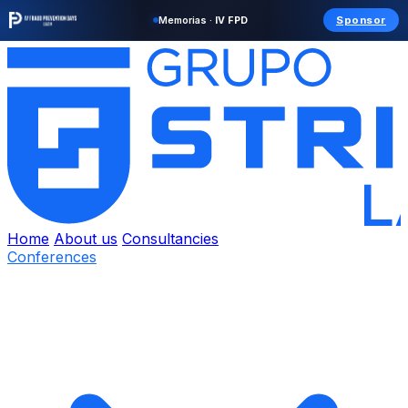
Sponsor
Memorias ·
IV FPD
Home
About us
Consultancies
Conferences